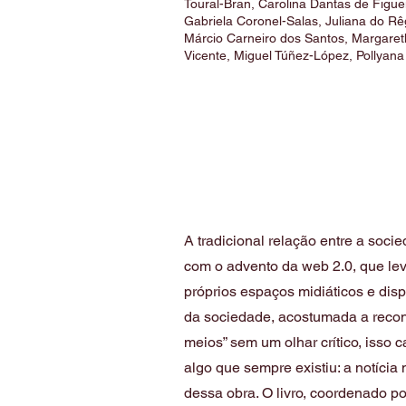
Toural-Bran, Carolina Dantas de Figue
Gabriela Coronel-Salas, Juliana do Rê
Márcio Carneiro dos Santos, Margareth
Vicente, Miguel Túñez-López, Pollyana 
​​​A tradicional relação entre a so
com o advento da web 2.0, que lev
próprios espaços midiáticos e disp
da sociedade, acostumada a recon
meios” sem um olhar crítico, isso
algo que sempre existiu: a notíci
dessa obra. O livro, coordenado po