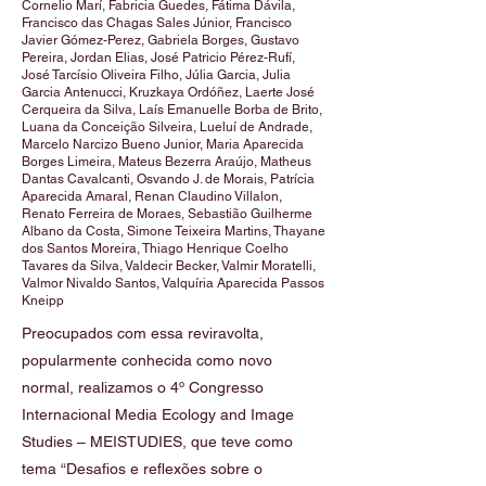
Cornelio Marí, Fabricia Guedes, Fátima Dávila,
Francisco das Chagas Sales Júnior, Francisco
Javier Gómez-Perez, Gabriela Borges, Gustavo
Pereira, Jordan Elias, José Patricio Pérez-Rufí,
José Tarcísio Oliveira Filho, Júlia Garcia, Julia
Garcia Antenucci, Kruzkaya Ordóñez, Laerte José
Cerqueira da Silva, Laís Emanuelle Borba de Brito,
Luana da Conceição Silveira, Lueluí de Andrade,
Marcelo Narcizo Bueno Junior, Maria Aparecida
Borges Limeira, Mateus Bezerra Araújo, Matheus
Dantas Cavalcanti, Osvando J. de Morais, Patrícia
Aparecida Amaral, Renan Claudino Villalon,
Renato Ferreira de Moraes, Sebastião Guilherme
Albano da Costa, Simone Teixeira Martins, Thayane
dos Santos Moreira, Thiago Henrique Coelho
Tavares da Silva, Valdecir Becker, Valmir Moratelli,
Valmor Nivaldo Santos, Valquíria Aparecida Passos
Kneipp
Preocupados com essa reviravolta,
popularmente conhecida como novo
normal, realizamos o 4º Congresso
Internacional Media Ecology and Image
Studies – MEISTUDIES, que teve como
tema “Desafios e reflexões sobre o