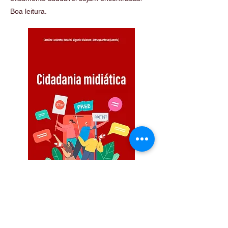
Boa leitura.
Edição: dezembro de 2025
isbn
978-989-9220-45-4
páginas 352