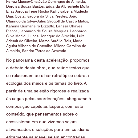
Ferraz MussevCristóvão Domingos de Almeida,
Dorotea Souza Bastos, Eduarda Albrechete Motta,
Elias ArrudavIrene Rocha KalilvIsabella Mudesto
Dias Costa, Isadora da Silva Prestes, João
Clarindo da SilvavJules Strogoff de Castro Matos,
Kahena Quintaneiro Bizzotto, Larissa Chaves
Placca, Leonardo de Souza Marques, Leonardo
Silva Maciel, Lucas Henrique de Almeida, Luiz
Ademir de Oliveira, Marco Aurélio Reis, Maria
Aguiar Vilhena de Carvalho, Milena Carolina de
Almeida, Sandro Tôrres de Azevedo
No panorama desta aceleração, propomos
o debate desta obra, que reúne textos que
se relacionam ao olhar retrotópico sobre a
ecologia dos meios e os temas do livro. A
partir de uma seleção rigorosa e realizada
às cegas pelas coordenações, chegou-se à
composição capitular. Espero, com este
conteúdo, que pensamentos sobre o
ecossistema em que vivemos sejam
alavancados e soluções para um cotidiano
eticamente saudável sejam encontradas.