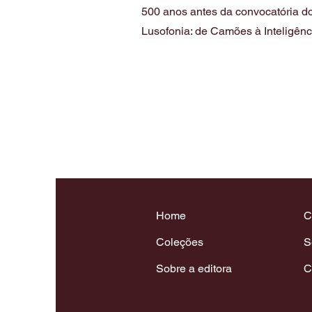
500 anos antes da convocatória do
Lusofonia: de Camões à Inteligência
Home
C
Coleções
S
Sobre a editora
C