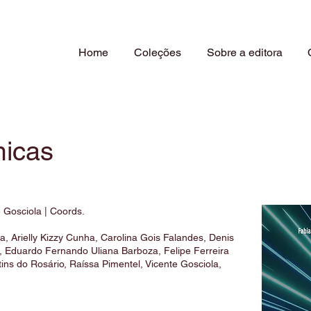
Home
Coleções
Sobre a editora
micas
e Gosciola | Coords.
a, Arielly Kizzy Cunha, Carolina Gois Falandes, Denis
l, Eduardo Fernando Uliana Barboza, Felipe Ferreira
tins do Rosário, Raíssa Pimentel, Vicente Gosciola,