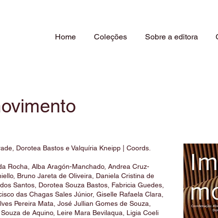
Home
Coleções
Sobre a editora
ovimento
ade, Dorotea Bastos e Valquíria Kneipp | Coords.
s da Rocha, Alba Aragón-Manchado, Andrea Cruz-
ello, Bruno Jareta de Oliveira, Daniela Cristina de
 dos Santos, Dorotea Souza Bastos, Fabricia Guedes,
cisco das Chagas Sales Júnior, Giselle Rafaela Clara,
lves Pereira Mata, José Jullian Gomes de Souza,
e Souza de Aquino, Leire Mara Bevilaqua, Ligia Coeli