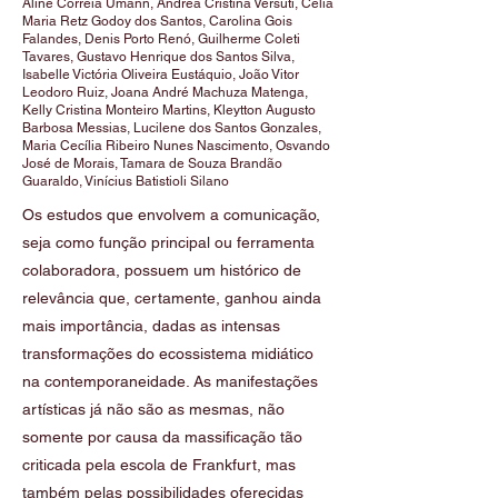
Aline Correia Umann, Andrea Cristina Versuti, Célia
Maria Retz Godoy dos Santos, Carolina Gois
Falandes, Denis Porto Renó, Guilherme Coleti
Tavares, Gustavo Henrique dos Santos Silva,
Isabelle Victória Oliveira Eustáquio, João Vitor
Leodoro Ruiz, Joana André Machuza Matenga,
Kelly Cristina Monteiro Martins, Kleytton Augusto
Barbosa Messias, Lucilene dos Santos Gonzales,
Maria Cecília Ribeiro Nunes Nascimento, Osvando
José de Morais, Tamara de Souza Brandão
Guaraldo, Vinícius Batistioli Silano
Os estudos que envolvem a comunicação,
seja como função principal ou ferramenta
colaboradora, possuem um histórico de
relevância que, certamente, ganhou ainda
mais importância, dadas as intensas
transformações do ecossistema midiático
na contemporaneidade. As manifestações
artísticas já não são as mesmas, não
somente por causa da massificação tão
criticada pela escola de Frankfurt, mas
também pelas possibilidades oferecidas