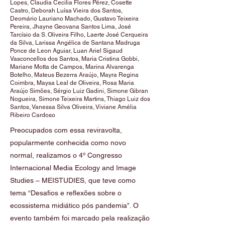
Lopes, Claudia Cecilia Flores Pérez, Cosette
Castro, Deborah Luísa Vieira dos Santos,
Deomário Lauriano Machado, Gustavo Teixeira
Pereira, Jhayne Geovana Santos Lima, José
Tarcísio da S. Oliveira Filho, Laerte José Cerqueira
da Silva, Larissa Angélica de Santana Madruga
Ponce de Leon Aguiar, Luan Ariel Sigaud
Vasconcellos dos Santos, Maria Cristina Gobbi,
Mariane Motta de Campos, Marina Alvarenga
Botelho, Mateus Bezerra Araújo, Mayra Regina
Coimbra, Maysa Leal de Oliveira, Rosa Maria
Araújo Simões, Sérgio Luiz Gadini, Simone Gibran
Nogueira, Simone Teixeira Martins, Thiago Luiz dos
Santos, Vanessa Silva Oliveira, Viviane Amélia
Ribeiro Cardoso
Preocupados com essa reviravolta,
popularmente conhecida como novo
normal, realizamos o 4º Congresso
Internacional Media Ecology and Image
Studies – MEISTUDIES, que teve como
tema “Desafios e reflexões sobre o
ecossistema midiático pós pandemia”. O
evento também foi marcado pela realização