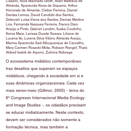
Cassini, Alice Machado Groth, Allan Matheus de
Almeida, Aparecida Alves de Siqueira, Arthur
Honorato de Almeida, Cleber Femina, Daniel
Dantas Lemos, David Candido dos Santos,
Deborah Luísa Vieira dos Santos, Denise Martins
Lira, Fernanda Vasques Ferreira, Franco Dani
Araújo e Pinto, Gabriel Landim, Iluska Coutinho,
Kenia Maia, Larissa Duarte Soares, Liliane de
Lucena Ito, Lorena Silva Vitório Almeida Araújo,
Marina Aparecida Sad Albuquerque de Carvalho,
Mary Carmen Rosado-Mota, Robson Rangel, Thaís
Aldred Iasbik de Aquino, Zulmira Nóbrega
O ecossistema midiático contemporâneo
traz desafios que superam os espaços
midiáticos, chegando à sociedade em si e
suas dinâmicas organizacionais. Cada vez
mais seres-meio (Gillmor, 2005) - tema do
6º Congresso Internacional Media Ecology
and Image Studies -, os cidadãos precisam
se educar midiaticamente. Neste contexto,
devem ser considerados não somente a
formação técnica, mas também a